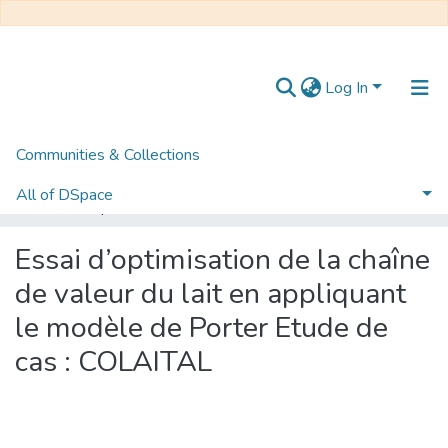
Log In
Communities & Collections
Home
Mémoire de Master
Distribution et Management de la Chaîne Logistique
All of DSpace
Essai d’optimisation de la chaîne de valeur du lait en appliquant le modèle de Porter Etude de cas : COLAITAL
Statistics
Essai d’optimisation de la chaîne
de valeur du lait en appliquant
le modèle de Porter Etude de
cas : COLAITAL