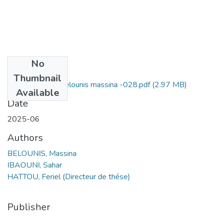
No
Files
Thumbnail
Ibaouni sahar + Belounis massina -028.pdf
(2.97 MB)
Available
Date
2025-06
Authors
BELOUNIS, Massina
IBAOUNI, Sahar
HATTOU, Feriel (Directeur de thése)
Publisher