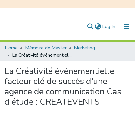
(current)
Log In
Communities & Collections
Home
Mémoire de Master
Marketing
La Créativité événementielle facteur clé de succès d'une agence de communication Cas d’étude : CREATEVENTS
All of DSpace
La Créativité événementielle
Statistics
facteur clé de succès d'une
agence de communication Cas
d’étude : CREATEVENTS