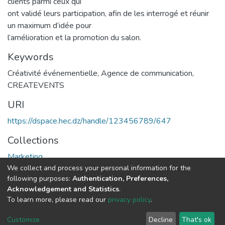
clients parmi ceux qui
ont validé leurs participation, afin de les interrogé et réunir
un maximum d’idée pour
l’amélioration et la promotion du salon.
Keywords
Créativité événementielle
,
Agence de communication
,
CREATEVENTS
URI
https://dspace.hec.dz/handle/123456789/647
Collections
Marketing
We collect and process your personal information for the
following purposes:
Authentication, Preferences,
Full item page
Acknowledgement and Statistics
.
To learn more, please read our
privacy policy
.
DSpace software
copyright © 2002-2026
LYRASIS
Cookie
Privacy
End User
Send
Customize
Decline
That's ok