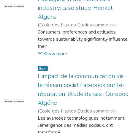
industry: case study: Henkel
No Thumbnail Available
Algeria
(
Ecole des Hautes Etudes commerciales
,
2024-06
Consumers' preferences and attitudes
)
GHADIR, Sid
;
MESSAOUDI,
Naima ( Directrice de thèse)
towards sustainability significantly influence
their
purchasing decisions. As sustainability gains
Show more
importance, businesses must adapt their
strategies.
Item
Implementing sustainable packaging
L’impact de la communication via
requires a deep understanding of consumer
le réseau social Facebook sur l’e-
behavior and
réputation: étude de cas : Ooredoo
their perceptions.
Algérie
No Thumbnail Available
This dissertation explores the impact of
perceived value, perceived barriers, and
(
Ecole des Hautes Etudes commerciales
,
environmental consciousness on the
2024-06
Les avancées technologiques, notamment
)
SAADAOUI, Soraya
;
purchase intention of sustainable packaging
ALLIOUCHE, Bahia ( Directeur de thèse )
l'émergence des médias sociaux, ont
in the home
transformé