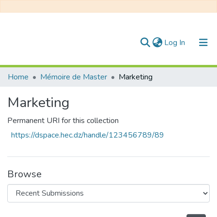
(current)
Log In
Communities & Collections
Home
Mémoire de Master
Marketing
All of DSpace
Marketing
Statistics
Permanent URI for this collection
https://dspace.hec.dz/handle/123456789/89
Browse