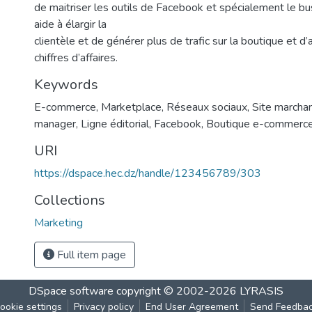
de maitriser les outils de Facebook et spécialement le bu
aide à élargir la
clientèle et de générer plus de trafic sur la boutique et d
chiffres d’affaires.
Keywords
E-commerce
,
Marketplace
,
Réseaux sociaux
,
Site marcha
manager
,
Ligne éditorial
,
Facebook
,
Boutique e-commerc
URI
https://dspace.hec.dz/handle/123456789/303
Collections
Marketing
Full item page
DSpace software
copyright © 2002-2026
LYRASIS
ookie settings
Privacy policy
End User Agreement
Send Feedba