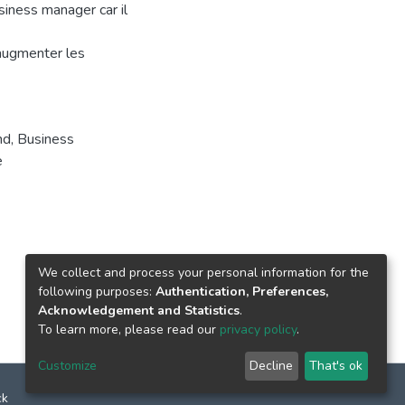
siness manager car il
’augmenter les
nd
,
Business
e
We collect and process your personal information for the
following purposes:
Authentication, Preferences,
Acknowledgement and Statistics
.
To learn more, please read our
privacy policy
.
Customize
Decline
That's ok
ck