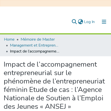
(current)
Log In
Communities & Collections
Home
Mémoire de Master
Management et Entrepreneuriat
All of DSpace
Impact de l’accompagnement entrepreneurial sur le phénomène de l’entrepreneuriat féminin Etude de cas : l’Agence Nationale de Soutien à l’Emploi des Jeunes « ANSEJ »
Statistics
Impact de l’accompagnement
entrepreneurial sur le
phénomène de l’entrepreneuriat
féminin Etude de cas : l’Agence
Nationale de Soutien à l’Emploi
des Jeunes « ANSEJ »