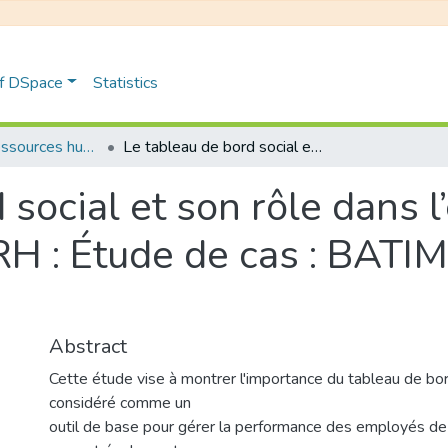
of DSpace
Statistics
Gestion des ressources humaines
Le tableau de bord social et son rôle dans l’évaluation de la performance des RH : Étude de cas : BATIMETAL Charpente Ouest Ain Defla
social et son rôle dans l
RH : Étude de cas : BAT
Abstract
Cette étude vise à montrer l'importance du tableau de bord
considéré comme un
outil de base pour gérer la performance des employés de l'