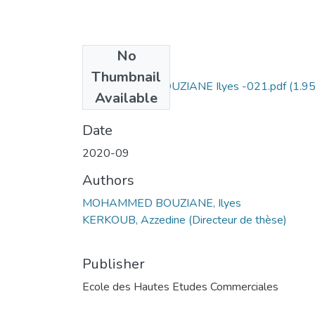
No
Files
Thumbnail
MOHAMMED BOUZIANE Ilyes -021.pdf
(1.9
Available
MB)
Date
2020-09
Authors
MOHAMMED BOUZIANE, Ilyes
KERKOUB, Azzedine (Directeur de thèse)
Publisher
Ecole des Hautes Etudes Commerciales