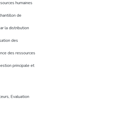
essources humaines
chantillon de
 la distribution
isation des
rmance des ressources
estion principale et
teurs
,
Evaluation