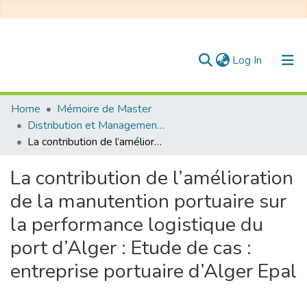
(current)
Log In
Communities & Collections
Home
Mémoire de Master
Distribution et Management de la Chaîne Logistique
All of DSpace
La contribution de l’amélioration de la manutention portuaire sur la performance logistique du port d’Alger : Etude de cas : entreprise portuaire d’Alger Epal
Statistics
La contribution de l’amélioration
de la manutention portuaire sur
la performance logistique du
port d’Alger : Etude de cas :
entreprise portuaire d’Alger Epal