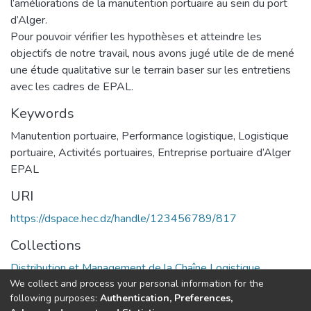
l’améliorations de la manutention portuaire au sein du port
d’Alger.
Pour pouvoir vérifier les hypothèses et atteindre les
objectifs de notre travail, nous avons jugé utile de de mené
une étude qualitative sur le terrain baser sur les entretiens
avec les cadres de EPAL.
Keywords
Manutention portuaire
,
Performance logistique
,
Logistique
portuaire
,
Activités portuaires
,
Entreprise portuaire d’Alger
EPAL
URI
https://dspace.hec.dz/handle/123456789/817
Collections
Distribution et Management de la Chaîne Logistique
We collect and process your personal information for the
following purposes:
Authentication, Preferences,
Full item page