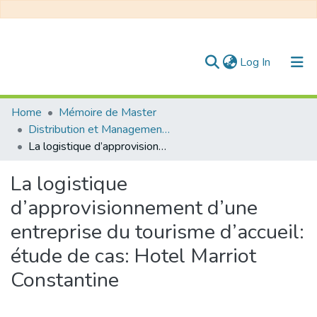
(current)
Log In
Communities & Collections
Home
Mémoire de Master
Distribution et Management de la Chaîne Logistique
All of DSpace
La logistique d’approvisionnement d’une entreprise du tourisme d’accueil: étude de cas: Hotel Marriot Constantine
Statistics
La logistique
d’approvisionnement d’une
entreprise du tourisme d’accueil:
étude de cas: Hotel Marriot
Constantine