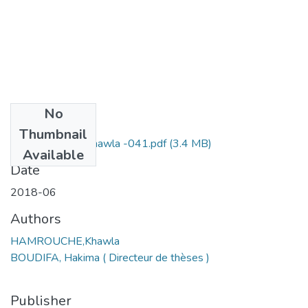
No
Files
Thumbnail
HAMROUCHE Khawla -041.pdf
(3.4 MB)
Available
Date
2018-06
Authors
HAMROUCHE,Khawla
BOUDIFA, Hakima ( Directeur de thèses )
Publisher