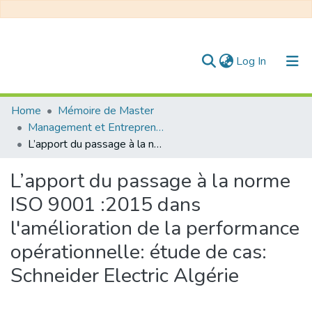
(current)
Log In
Communities & Collections
Home
Mémoire de Master
Management et Entrepreneuriat
All of DSpace
L’apport du passage à la norme ISO 9001 :2015 dans l'amélioration de la performance opérationnelle: étude de cas: Schneider Electric Algérie
Statistics
L’apport du passage à la norme
ISO 9001 :2015 dans
l'amélioration de la performance
opérationnelle: étude de cas:
Schneider Electric Algérie