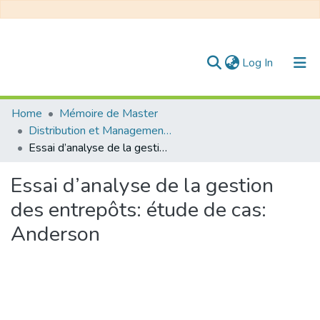
(current)
Log In
Communities & Collections
Home
Mémoire de Master
Distribution et Management de la Chaîne Logistique
All of DSpace
Essai d’analyse de la gestion des entrepôts: étude de cas: Anderson
Statistics
Essai d’analyse de la gestion
des entrepôts: étude de cas:
Anderson