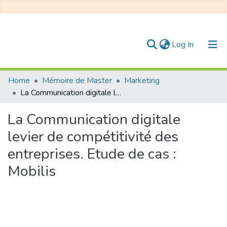
(current)
Log In
Communities & Collections
Home
Mémoire de Master
Marketing
La Communication digitale levier de compétitivité des entreprises. Etude de cas : Mobilis
All of DSpace
La Communication digitale
Statistics
levier de compétitivité des
entreprises. Etude de cas :
Mobilis