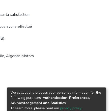
sur la satisfaction
 nous avons effectué
B).
ile
,
Algerian Motors
We collect and process your personal information for the
following purposes:
Authentication, Preferences,
Acknowledgement and Statistics
.
To learn more, please read our
privacy policy
.