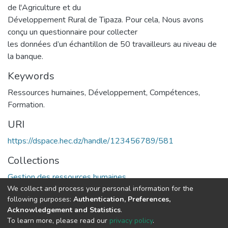
de l'Agriculture et du
Développement Rural de Tipaza. Pour cela, Nous avons
conçu un questionnaire pour collecter
les données d’un échantillon de 50 travailleurs au niveau de
la banque.
Keywords
Ressources humaines
,
Développement
,
Compétences
,
Formation.
URI
https://dspace.hec.dz/handle/123456789/581
Collections
Gestion des ressources humaines
We collect and process your personal information for the
following purposes:
Authentication, Preferences,
Full item page
Acknowledgement and Statistics
.
To learn more, please read our
privacy policy
.
DSpace software
copyright © 2002-2026
LYRASIS