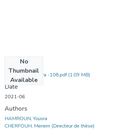
No
Files
Thumbnail
HAMROUN Yousra -108.pdf
(1.09 MB)
Available
Date
2021-06
Authors
HAMROUN, Yousra
CHERFOUH, Meriem (Directeur de thèse)