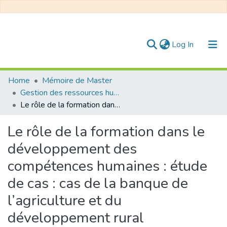
(current)
Log In
Communities & Collections
Home
Mémoire de Master
Gestion des ressources humaines
All of DSpace
Le rôle de la formation dans le développement des compétences humaines : étude de cas : cas de la banque de l’agriculture et du développement rural
Statistics
Le rôle de la formation dans le
développement des
compétences humaines : étude
de cas : cas de la banque de
l’agriculture et du
développement rural