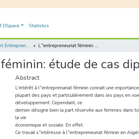
of DSpace
Statistics
Management et Entrepreneuriat
L‟entrepreneuriat féminin: étude de cas dipositif ANADE
 féminin: étude de cas d
Abstract
L'intérêt à l‟entreprenariat féminin connait une importance
plupart des pays et particulièrement dans les pays en voi
développement. Cependant, ce
dernier désigne bien la part réservée aux femmes dans t
la vie
économique et sociale. En effet.
Ce travail s‟intéresse à l‟entrepreneuriat féminin en Algér