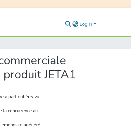
Log In
n commerciale
 produit JETA1
ne a part entièreavu
de la concurrence au
quemondiale agénéré