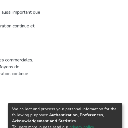
t aussi important que
ration continue et
es commerciales
,
oyens de
ation continue
We collect and process your personal information for the
following purposes:
Authentication, Preferences,
Acknowledgement and Statistics
.
To learn more, please read our
privacy policy
.