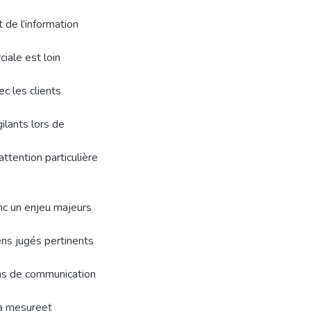
 de l’information
ale est loin
ec les clients
ilants lors de
ttention particulière
nc un enjeu majeurs
ens jugés pertinents
yens de communication
la mesureet