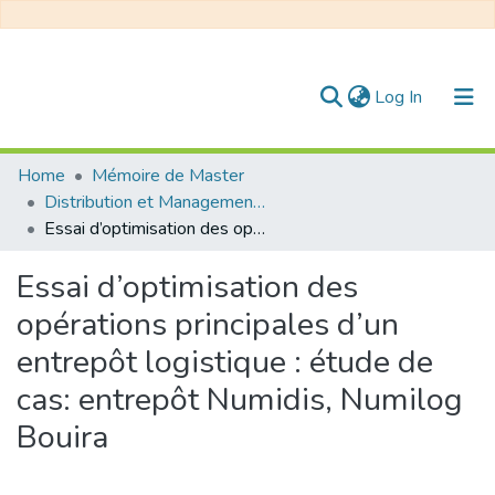
(current)
Log In
Communities & Collections
Home
Mémoire de Master
Distribution et Management de la Chaîne Logistique
All of DSpace
Essai d’optimisation des opérations principales d’un entrepôt logistique : étude de cas: entrepôt Numidis, Numilog Bouira
Statistics
Essai d’optimisation des
opérations principales d’un
entrepôt logistique : étude de
cas: entrepôt Numidis, Numilog
Bouira