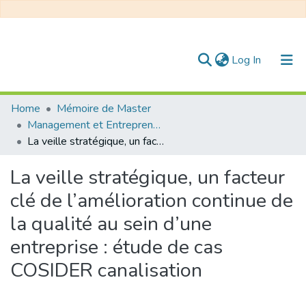
(current)
Log In
Communities & Collections
Home
Mémoire de Master
Management et Entrepreneuriat
All of DSpace
La veille stratégique, un facteur clé de l’amélioration continue de la qualité au sein d’une entreprise : étude de cas COSIDER canalisation
Statistics
La veille stratégique, un facteur
clé de l’amélioration continue de
la qualité au sein d’une
entreprise : étude de cas
COSIDER canalisation