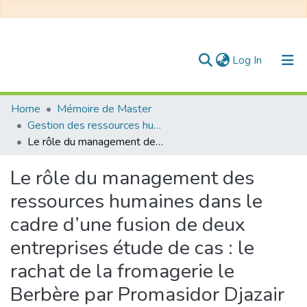
(current)
Log In
Communities & Collections
Home
Mémoire de Master
Gestion des ressources humaines
All of DSpace
Le rôle du management des ressources humaines dans le cadre d’une fusion de deux entreprises étude de cas : le rachat de la fromagerie le Berbère par Promasidor Djazair
Statistics
Le rôle du management des
ressources humaines dans le
cadre d’une fusion de deux
entreprises étude de cas : le
rachat de la fromagerie le
Berbère par Promasidor Djazair