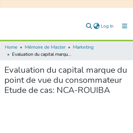
(current)
Log In
Communities & Collections
Home
Mémoire de Master
Marketing
Evaluation du capital marque du point de vue du consommateur Etude de cas: NCA-ROUIBA
All of DSpace
Evaluation du capital marque du
Statistics
point de vue du consommateur
Etude de cas: NCA-ROUIBA