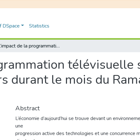
of DSpace
Statistics
L’impact de la programmation télévisuelle sur la satisfaction des téléspectateurs durant le mois du Ramadhan Cas : Numidia TV
grammation télévisuelle s
rs durant le mois du Ram
Abstract
L’économie d’aujourd’hui se trouve devant un environneme
une
progression active des technologies et une concurrence mo