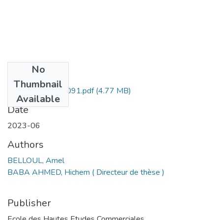
No
Files
Thumbnail
BELLOUL Amel-091.pdf
(4.77 MB)
Available
Date
2023-06
Authors
BELLOUL, Amel
BABA AHMED, Hichem ( Directeur de thèse )
Publisher
Ecole des Hautes Etudes Commerciales