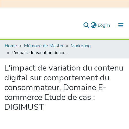
(current)
Log In
Communities & Collections
Home
Mémoire de Master
Marketing
L'impact de variation du contenu digital sur comportement du consommateur, Domaine E-commerce Etude de cas : DIGIMUST
All of DSpace
L'impact de variation du contenu
Statistics
digital sur comportement du
consommateur, Domaine E-
commerce Etude de cas :
DIGIMUST