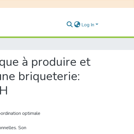
Log In
ue à produire et
ne briqueterie:
AH
oordination optimale
onnelles. Son