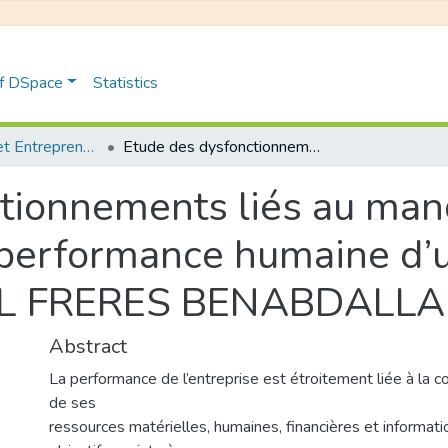
of DSpace
Statistics
Management et Entrepreneuriat
Etude des dysfonctionnements liés au manque à produire et leur impact sur la performance humaine d’une briqueterie: étude de cas: SARL FRERES BENABDALLAH
tionnements liés au manq
 performance humaine d’u
ARL FRERES BENABDALL
Abstract
La performance de l’entreprise est étroitement liée à la c
de ses
ressources matérielles, humaines, financières et informati