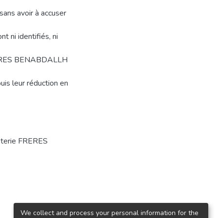
sans avoir à accuser
 ni identifiés, ni
e FRERES BENABDALLH
puis leur réduction en
eterie FRERES
We collect and process your personal information for the