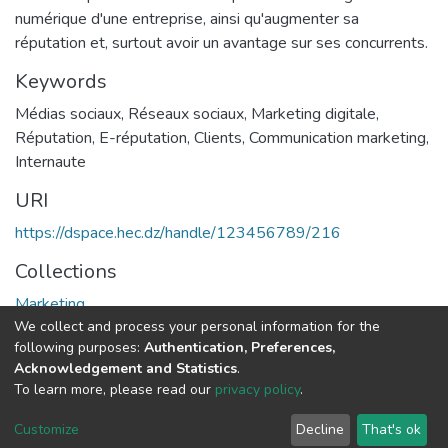
numérique d'une entreprise, ainsi qu'augmenter sa
réputation et, surtout avoir un avantage sur ses concurrents.
Keywords
Médias sociaux
,
Réseaux sociaux
,
Marketing digitale
,
Réputation
,
E-réputation
,
Clients
,
Communication marketing
,
Internaute
URI
https://dspace.hec.dz/handle/123456789/216
Collections
Marketing
We collect and process your personal information for the
following purposes:
Authentication, Preferences,
Full item page
Acknowledgement and Statistics
.
To learn more, please read our
privacy policy
.
DSpace software
copyright © 2002-2026
LYRASIS
Cookie
Privacy
End User
Send
Customize
Decline
That's ok
settings
policy
Agreement
Feedback