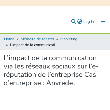
(current)
Log In
Communities & Collections
Home
Mémoire de Master
Marketing
L’impact de la communication via les réseaux sociaux sur l’e-réputation de l’entreprise Cas d’entreprise : Anvredet
All of DSpace
L’impact de la communication
Statistics
via les réseaux sociaux sur l’e-
réputation de l’entreprise Cas
d’entreprise : Anvredet