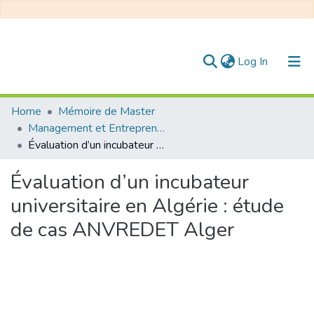
(current)
Log In
Communities & Collections
Home
Mémoire de Master
Management et Entrepreneuriat
All of DSpace
Évaluation d’un incubateur universitaire en Algérie : étude de cas ANVREDET Alger
Statistics
Évaluation d’un incubateur
universitaire en Algérie : étude
de cas ANVREDET Alger