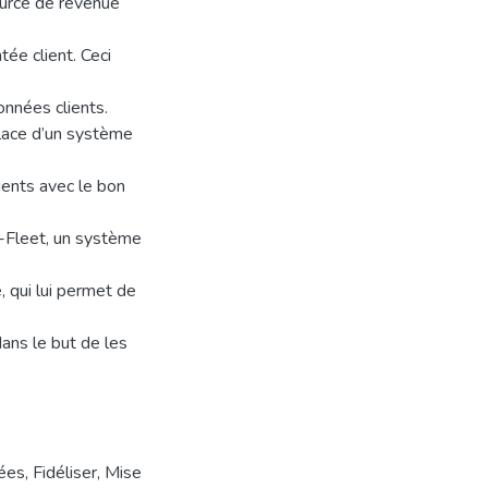
source de revenue
tée client. Ceci
nnées clients.
place d’un système
clients avec le bon
-Fleet, un système
, qui lui permet de
dans le but de les
ées
,
Fidéliser
,
Mise