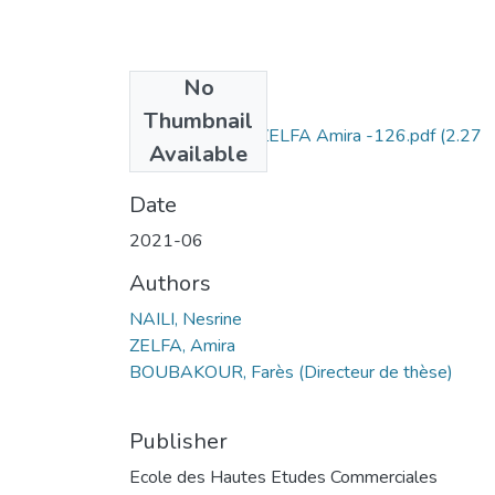
No
Files
Thumbnail
NAILI Nesrine + ZELFA Amira -126.pdf
(2.27
Available
MB)
Date
2021-06
Authors
NAILI, Nesrine
ZELFA, Amira
BOUBAKOUR, Farès (Directeur de thèse)
Publisher
Ecole des Hautes Etudes Commerciales