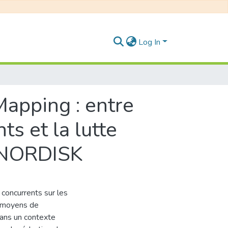
Log In
Mapping : entre
ts et la lutte
O NORDISK
 concurrents sur les
s moyens de
 dans un contexte