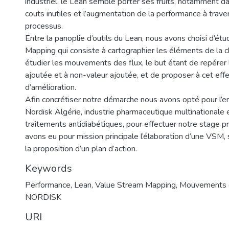
industriel, le Lean semble porter ses fruits, notamment d
couts inutiles et l’augmentation de la performance à traver
processus.
Entre la panoplie d’outils du Lean, nous avons choisi d’étu
Mapping qui consiste à cartographier les éléments de la c
étudier les mouvements des flux, le but étant de repérer l
ajoutée et à non-valeur ajoutée, et de proposer à cet eff
d’amélioration.
Afin concrétiser notre démarche nous avons opté pour l’e
Nordisk Algérie, industrie pharmaceutique multinationale 
traitements antidiabétiques, pour effectuer notre stage p
avons eu pour mission principale l’élaboration d’une VSM, 
la proposition d’un plan d’action.
Keywords
Performance
,
Lean
,
Value Stream Mapping
,
Mouvements d
NORDISK
URI