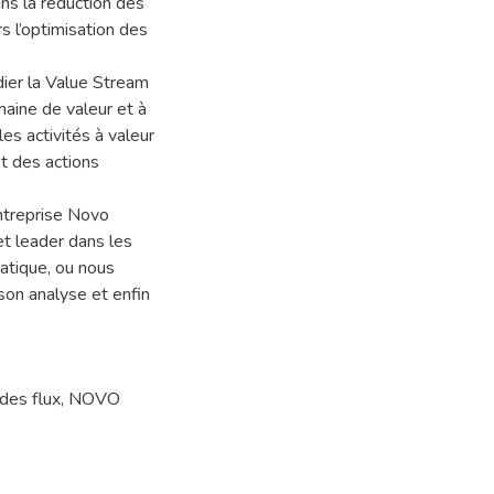
ans la réduction des
s l’optimisation des
dier la Value Stream
haine de valeur et à
es activités à valeur
et des actions
ntreprise Novo
et leader dans les
ratique, ou nous
son analyse et enfin
es flux
,
NOVO