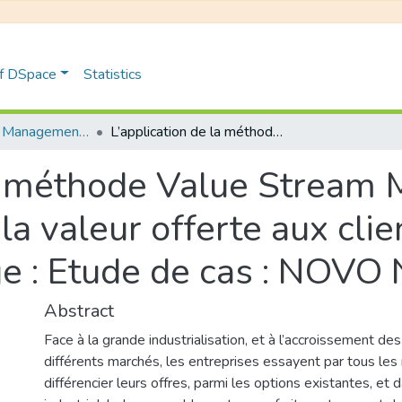
of DSpace
Statistics
Distribution et Management de la Chaîne Logistique
L’application de la méthode Value Stream Mapping : entre l’augmentation de la valeur offerte aux clients et la lutte contre le gaspillage : Etude de cas : NOVO NORDISK
la méthode Value Stream 
a valeur offerte aux clien
age : Etude de cas : NOV
Abstract
Face à la grande industrialisation, et à l’accroissement des
différents marchés, les entreprises essayent par tous le
différencier leurs offres, parmi les options existantes, et