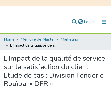
(current)
Log In
Communities & Collections
Home
Mémoire de Master
Marketing
L’Impact de la qualité de service sur la satisfaction du client Etude de cas : Division Fonderie Rouïba. « DFR »
All of DSpace
L’Impact de la qualité de service
Statistics
sur la satisfaction du client
Etude de cas : Division Fonderie
Rouïba. « DFR »