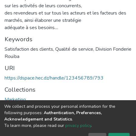
sur les activités de leurs concurrents,
des revendeurs et sur tous les acteurs et les facteurs des
marchés, ainsi élaborer une stratégie
adéquate à ses besoins....
Keywords
Satisfaction des clients
,
Qualité de service
,
Division Fonderie
Rouïba
URI
https://dspace.hec.dz/handle/123456789/793
Collections
Marketing
We collect and process your personal information for the
following purposes:
Authentication, Preferences,
Full item page
Acknowledgement and Statistics
.
To learn more, please read our
privacy policy
.
DSpace software
copyright © 2002-2026
LYRASIS