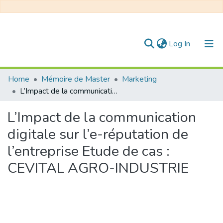
(current)
Log In
Communities & Collections
Home
Mémoire de Master
Marketing
L’Impact de la communication digitale sur l’e-réputation de l’entreprise Etude de cas : CEVITAL AGRO-INDUSTRIE
All of DSpace
L’Impact de la communication
Statistics
digitale sur l’e-réputation de
l’entreprise Etude de cas :
CEVITAL AGRO-INDUSTRIE