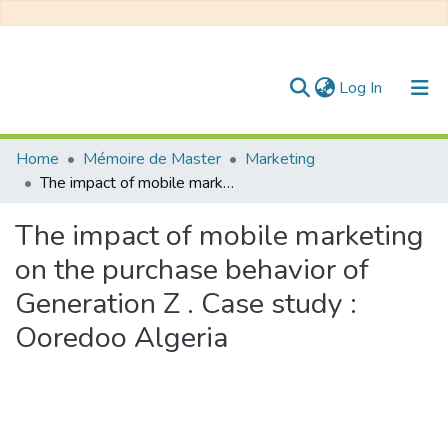
(current)
Log In
Communities & Collections
Home
Mémoire de Master
Marketing
The impact of mobile marketing on the purchase behavior of Generation Z . Case study : Ooredoo Algeria
All of DSpace
The impact of mobile marketing
Statistics
on the purchase behavior of
Generation Z . Case study :
Ooredoo Algeria