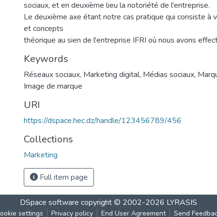
sociaux, et en deuxième lieu la notoriété de l'entreprise.
Le deuxième axe étant notre cas pratique qui consiste à vé
et concepts
théorique au sien de l'entreprise IFRI où nous avons effec
Keywords
Réseaux sociaux
,
Marketing digital
,
Médias sociaux
,
Marq
Image de marque
URI
https://dspace.hec.dz/handle/123456789/456
Collections
Marketing
Full item page
DSpace software
copyright © 2002-2026
LYRASIS
ookie settings
Privacy policy
End User Agreement
Send Feedba