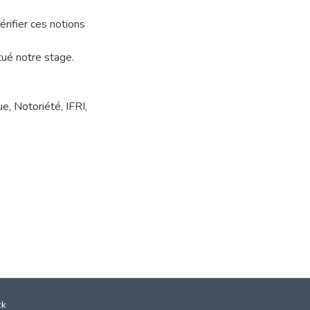
rifier ces notions
tué notre stage.
ue
,
Notoriété
,
IFRI
,
ck