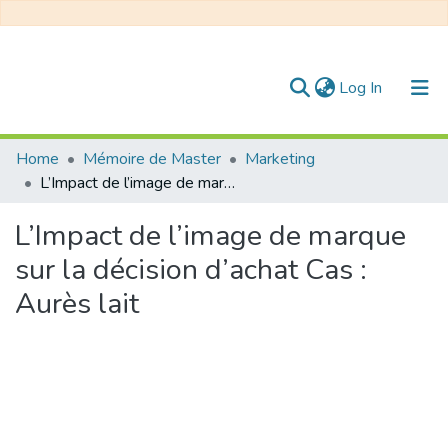
(current)
Log In
Communities & Collections
Home
Mémoire de Master
Marketing
L’Impact de l’image de marque sur la décision d’achat Cas : Aurès lait
All of DSpace
L’Impact de l’image de marque
Statistics
sur la décision d’achat Cas :
Aurès lait