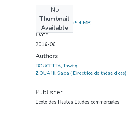
No
Files
Thumbnail
MS1.199-16.pdf
(5.4 MB)
Available
Date
2016-06
Authors
BOUCETTA, Tawfiq
ZIOUANI, Saida ( Directrice de thèse d cas)
Publisher
Ecole des Hautes Etudes commerciales