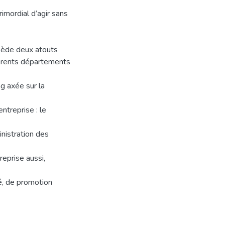
rimordial d’agir sans
ssède deux atouts
fférents départements
g axée sur la
entreprise : le
inistration des
reprise aussi,
é, de promotion