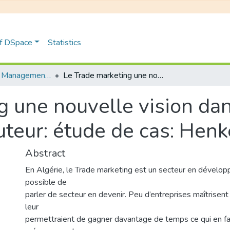
of DSpace
Statistics
Distribution et Management de la Chaîne Logistique
Le Trade marketing une nouvelle vision dans la relation producteur/distributeur: étude de cas: Henkel Algerie
 une nouvelle vision dans
uteur: étude de cas: Henk
Abstract
En Algérie, le Trade marketing est un secteur en développ
possible de
parler de secteur en devenir. Peu d’entreprises maîtrisent
leur
permettraient de gagner davantage de temps ce qui en fa