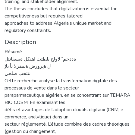
training, and stakeholder alignment.
The thesis concludes that digitalization is essential for
competitiveness but requires tailored
approaches to address Algeria’s unique market and
regulatory constraints.
Description
Résumé
ةددحم ً لاولح بلطتت اهنكل ةيسفانتل
ل ةيرورض ةنمقرلا نأ ىلإ
انثثحب صلخي
Cette recherche analyse la transformation digitale des
processus de vente dans le secteur
paraparmaceutique algérien, en se concentrant sur TEMARA
BIO COSM. En examinant les
défis et avantages de l’adoption d’outils digitaux (CRM, e-
commerce, analytique) dans un
secteur réglementé. L’étude combine des cadres théoriques
(gestion du changement,