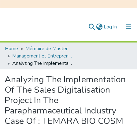
(current)
Log In
Communities & Collections
Home
Mémoire de Master
Management et Entrepreneuriat
All of DSpace
Analyzing The Implementation Of The Sales Digitalisation Project In The Parapharmaceutical Industry Case Of : TEMARA BIO COSM
Statistics
Analyzing The Implementation
Of The Sales Digitalisation
Project In The
Parapharmaceutical Industry
Case Of : TEMARA BIO COSM