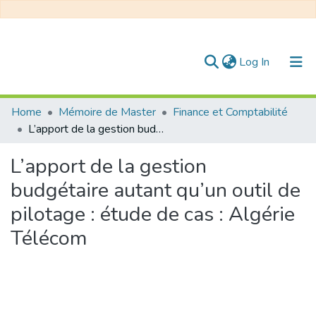
(current)
Log In
Communities & Collections
Home
Mémoire de Master
Finance et Comptabilité
L’apport de la gestion budgétaire autant qu’un outil de pilotage : étude de cas : Algérie Télécom
All of DSpace
L’apport de la gestion
Statistics
budgétaire autant qu’un outil de
pilotage : étude de cas : Algérie
Télécom