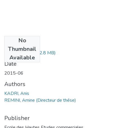
No
Files
Thumbnail
Anis KADRI .pdf
(2.8 MB)
Available
Date
2015-06
Authors
KADRI, Anis
REMINI, Amine (Directeur de thése)
Publisher
Ecole des Hautes Etudes commerciales