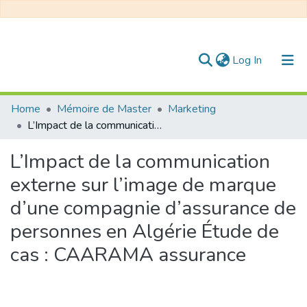
(current)
Log In
Communities & Collections
Home
Mémoire de Master
Marketing
L’Impact de la communication externe sur l’image de marque d’une compagnie d’assurance de personnes en Algérie Étude de cas : CAARAMA assurance
All of DSpace
L’Impact de la communication
Statistics
externe sur l’image de marque
d’une compagnie d’assurance de
personnes en Algérie Étude de
cas : CAARAMA assurance