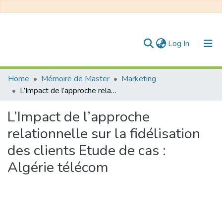
(current)
Log In
Communities & Collections
Home
Mémoire de Master
Marketing
L’Impact de l’approche relationnelle sur la fidélisation des clients Etude de cas : Algérie télécom
All of DSpace
L’Impact de l’approche
Statistics
relationnelle sur la fidélisation
des clients Etude de cas :
Algérie télécom