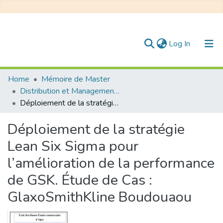
(current)
Log In
Communities & Collections
Home
Mémoire de Master
Distribution et Management de la Chaîne Logistique
All of DSpace
Déploiement de la stratégie Lean Six Sigma pour l’amélioration de la performance de GSK. Étude de Cas : GlaxoSmithKline Boudouaou
Statistics
Déploiement de la stratégie
Lean Six Sigma pour
l’amélioration de la performance
de GSK. Étude de Cas :
GlaxoSmithKline Boudouaou