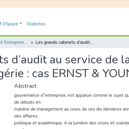
of DSpace
Statistics
Management et Entrepreneuriat
Les grands cabinets d’audit au service de la gouvernance d’entreprise en Algérie : cas ERNST & YOUNG
s d’audit au service de 
lgérie : cas ERNST & YO
Abstract
gouvernance d‟entreprise, est apparue comme le sujet qui
de débats en
matière de management au cours de ces dix dernières an
des affaires,
politique et académique. A la lumière des crises et scanda