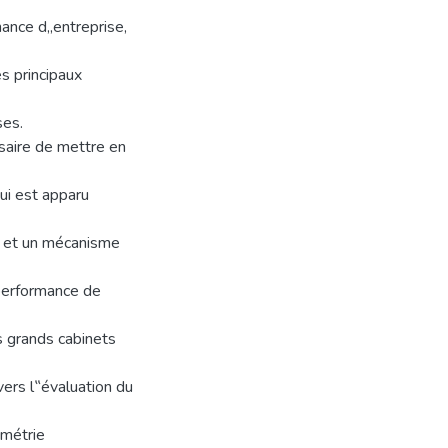
nance d„entreprise,
s principaux
ses.
ssaire de mettre en
qui est apparu
, et un mécanisme
 performance de
s grands cabinets
vers l‟évaluation du
ymétrie