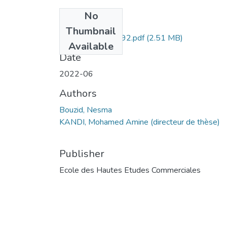
No
Files
Thumbnail
Bouzid Nesma -092.pdf
(2.51 MB)
Available
Date
2022-06
Authors
Bouzid, Nesma
KANDI, Mohamed Amine (directeur de thèse)
Publisher
Ecole des Hautes Etudes Commerciales