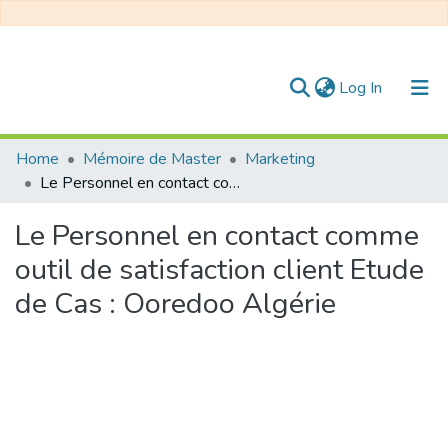
(current)
Log In
Communities & Collections
Home
Mémoire de Master
Marketing
Le Personnel en contact comme outil de satisfaction client Etude de Cas : Ooredoo Algérie
All of DSpace
Le Personnel en contact comme
Statistics
outil de satisfaction client Etude
de Cas : Ooredoo Algérie