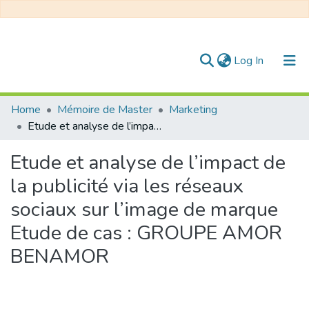
(current)
Log In
Communities & Collections
Home
Mémoire de Master
Marketing
Etude et analyse de l’impact de la publicité via les réseaux sociaux sur l’image de marque Etude de cas : GROUPE AMOR BENAMOR
All of DSpace
Etude et analyse de l’impact de
Statistics
la publicité via les réseaux
sociaux sur l’image de marque
Etude de cas : GROUPE AMOR
BENAMOR