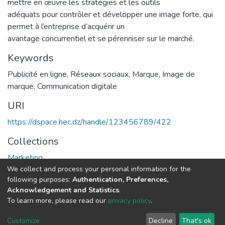
mettre en œuvre les stratégies et les outils
adéquats pour contrôler et développer une image forte, qui
permet à l’entreprise d’acquérir un
avantage concurrentiel et se pérenniser sur le marché.
Keywords
Publicité en ligne
,
Réseaux sociaux
,
Marque
,
Image de
marque
,
Communication digitale
URI
https://dspace.hec.dz/handle/123456789/422
Collections
Marketing
We collect and process your personal information for the
following purposes:
Authentication, Preferences,
Full item page
Acknowledgement and Statistics
.
To learn more, please read our
privacy policy
.
DSpace software
copyright © 2002-2026
LYRASIS
Cookie
Privacy
End User
Send
Customize
Decline
That's ok