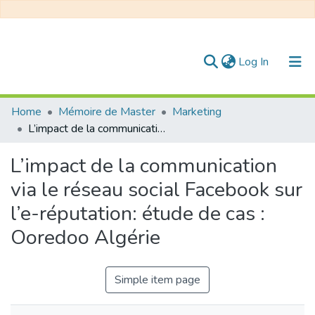
(current)
Log In
Communities & Collections
Home
Mémoire de Master
Marketing
L’impact de la communication via le réseau social Facebook sur l’e-réputation: étude de cas : Ooredoo Algérie
All of DSpace
L’impact de la communication
Statistics
via le réseau social Facebook sur
l’e-réputation: étude de cas :
Ooredoo Algérie
Simple item page