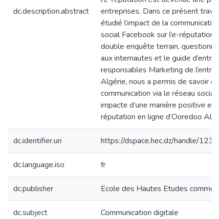
dc.description.abstract
entreprises. Dans ce présent travai
étudié l’impact de la communication
social Facebook sur l’e-réputation. 
double enquête terrain, questionna
aux internautes et le guide d’entre
responsables Marketing de l’entre
Algérie, nous a permis de savoir qu
communication via le réseau socia
impacte d’une manière positive et e
réputation en ligne d’Ooredoo Algé
dc.identifier.uri
https://dspace.hec.dz/handle/1
dc.language.iso
fr
dc.publisher
Ecole des Hautes Etudes commerc
dc.subject
Communication digitale