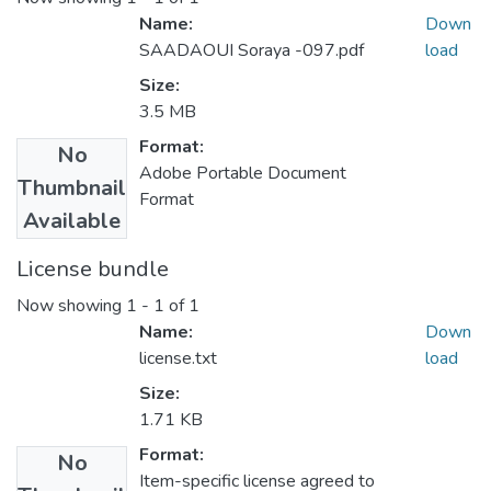
Name:
Down
SAADAOUI Soraya -097.pdf
load
Size:
3.5 MB
Format:
No
Adobe Portable Document
Thumbnail
Format
Available
License bundle
Now showing
1 - 1 of 1
Name:
Down
license.txt
load
Size:
1.71 KB
Format:
No
Item-specific license agreed to