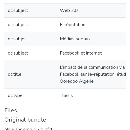
dc.subject
Web 2.0
dc.subject
E-réputation
dc.subject
Médias sociaux
dc.subject
Facebook et internet
L’impact de la communication via le
dc.title
Facebook sur l’e-réputation: étude 
Ooredoo Algérie
dc.type
Thesis
Files
Original bundle
Now showing
1 - 1 of 1