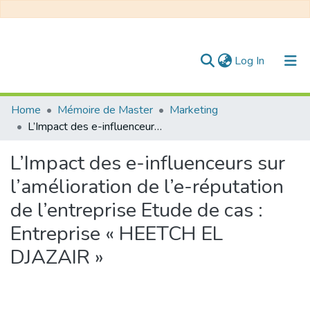
(current)
Log In
Communities & Collections
Home
Mémoire de Master
Marketing
L’Impact des e-influenceurs sur l’amélioration de l’e-réputation de l’entreprise Etude de cas : Entreprise « HEETCH EL DJAZAIR »
All of DSpace
L’Impact des e-influenceurs sur
Statistics
l’amélioration de l’e-réputation
de l’entreprise Etude de cas :
Entreprise « HEETCH EL
DJAZAIR »