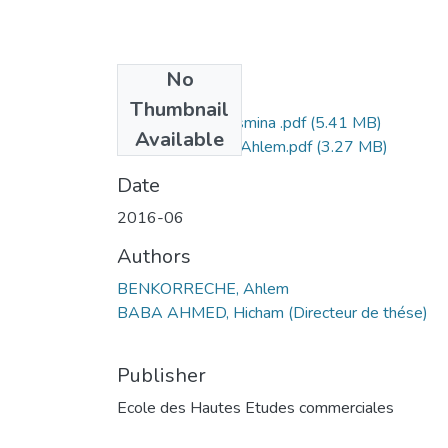
No
Files
Thumbnail
BENDOUMIA Yasmina .pdf
(5.41 MB)
Available
BENKORRECHE Ahlem.pdf
(3.27 MB)
Date
2016-06
Authors
BENKORRECHE, Ahlem
BABA AHMED, Hicham (Directeur de thése)
Publisher
Ecole des Hautes Etudes commerciales