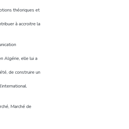
notions théoriques et
ribuer à accroitre la
nication
 Algérie, elle lui a
té, de construire un
’international.
arché
,
Marché de