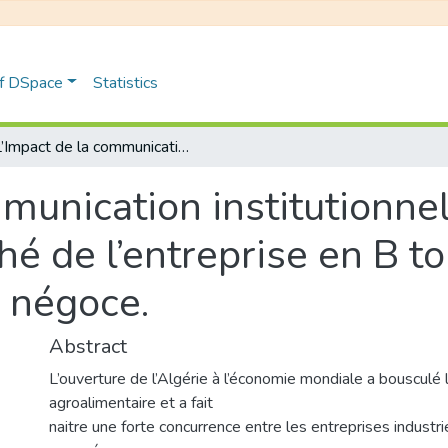
of DSpace
Statistics
L’Impact de la communication institutionnelle sur l’évolution de la part de marché de l’entreprise en B to B Etude de cas : groupe SOUFFLET négoce.
munication institutionnell
hé de l’entreprise en B to
 négoce.
Abstract
L’ouverture de l’Algérie à l’économie mondiale a bousculé
agroalimentaire et a fait
naitre une forte concurrence entre les entreprises industrie