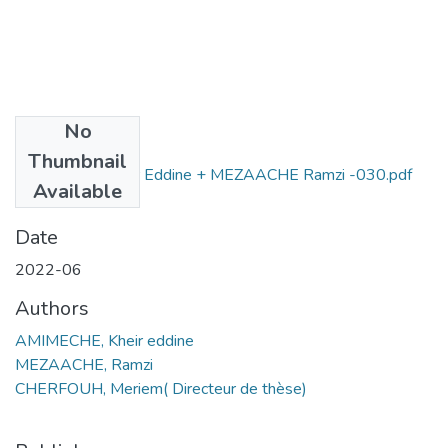
No
Files
Thumbnail
AMIMECHE Kheir Eddine + MEZAACHE Ramzi -030.pdf
Available
(2.82 MB)
Date
2022-06
Authors
AMIMECHE, Kheir eddine
MEZAACHE, Ramzi
CHERFOUH, Meriem( Directeur de thèse)