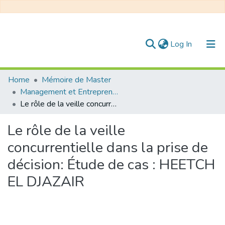
(current)
Log In
Communities & Collections
Home
Mémoire de Master
Management et Entrepreneuriat
All of DSpace
Le rôle de la veille concurrentielle dans la prise de décision: Étude de cas : HEETCH EL DJAZAIR
Statistics
Le rôle de la veille
concurrentielle dans la prise de
décision: Étude de cas : HEETCH
EL DJAZAIR