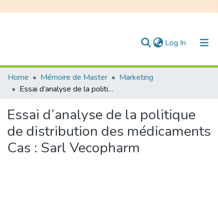
(current)
Log In
Communities & Collections
Home
Mémoire de Master
Marketing
Essai d’analyse de la politique de distribution des médicaments Cas : Sarl Vecopharm
All of DSpace
Essai d’analyse de la politique
Statistics
de distribution des médicaments
Cas : Sarl Vecopharm