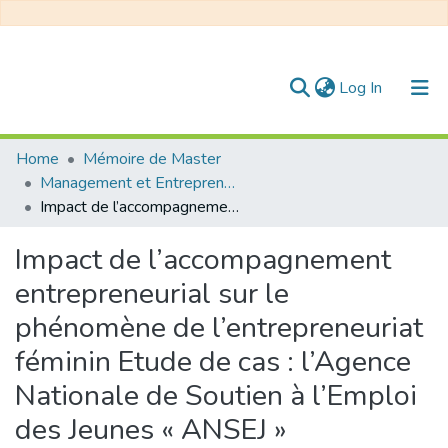
(current)
Log In
Communities & Collections
Home
Mémoire de Master
Management et Entrepreneuriat
All of DSpace
Impact de l’accompagnement entrepreneurial sur le phénomène de l’entrepreneuriat féminin Etude de cas : l’Agence Nationale de Soutien à l’Emploi des Jeunes « ANSEJ »
Statistics
Impact de l’accompagnement
entrepreneurial sur le
phénomène de l’entrepreneuriat
féminin Etude de cas : l’Agence
Nationale de Soutien à l’Emploi
des Jeunes « ANSEJ »