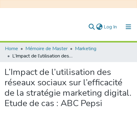
(current)
Log In
Communities & Collections
Home
Mémoire de Master
Marketing
L’Impact de l’utilisation des réseaux sociaux sur l’efficacité de la stratégie marketing digital. Etude de cas : ABC Pepsi
All of DSpace
L’Impact de l’utilisation des
Statistics
réseaux sociaux sur l’efficacité
de la stratégie marketing digital.
Etude de cas : ABC Pepsi