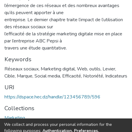
l’émergence de ces réseaux et des nombreux avantages
qu’ils peuvent apporter à une
entreprise. Le dernier chapitre traite l’impact de l’utilisation
des réseaux sociaux sur
l’efficacité de la stratégie marketing digitale mise en place
par l’entreprise ABC Pepsi à
travers une étude quantitative.
Keywords
Réseaux sociaux
,
Marketing digital
,
Web
,
outils
,
Levier
,
Cible
,
Marque
,
Social media
,
Efficacité
,
Notoriété
,
Indicateurs
URI
https://dspace.hec.dz/handle/123456789/596
Collections
Marketing
We collect and process your personal information for the
following purposes:
Authentication, Preferences,
Full item page