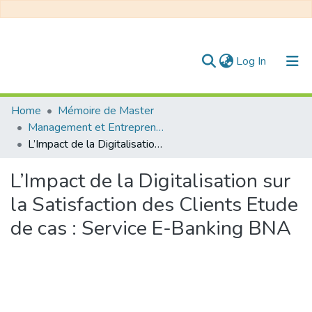
(current)
Log In
Communities & Collections
Home
Mémoire de Master
Management et Entrepreneuriat
All of DSpace
L’Impact de la Digitalisation sur la Satisfaction des Clients Etude de cas : Service E-Banking BNA
Statistics
L’Impact de la Digitalisation sur
la Satisfaction des Clients Etude
de cas : Service E-Banking BNA