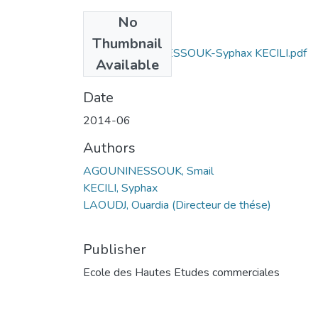
No
Files
Thumbnail
Smail AGOUNINESSOUK-Syphax KECILI.pdf
Available
(2.44 MB)
Date
2014-06
Authors
AGOUNINESSOUK, Smail
KECILI, Syphax
LAOUDJ, Ouardia (Directeur de thése)
Publisher
Ecole des Hautes Etudes commerciales