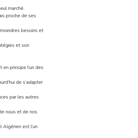
seul marché.
mais proche de ses
s moindres besoins et
atégies et son
t en principe l’un des
ourd’hui de s’adapter
nces par les autres
n de nous et de nos
l Algérien est l’un