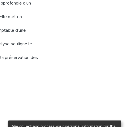
 approfondie d’un
 Elle met en
omptable d’une
alyse souligne le
, la préservation des
We collect and process your personal information for the